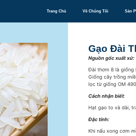
Trang Chủ
Về Chúng Tôi
Sản 
Gạo Đài 
Nguồn gốc xuất xứ:
Đài thơm 8 là giống
Giống cây trồng miề
lọc từ giống OM 49
Cách nhận biết
:
Hạt gạo to và dài, t
Đặc tính:
Khi nấu xong cơm m