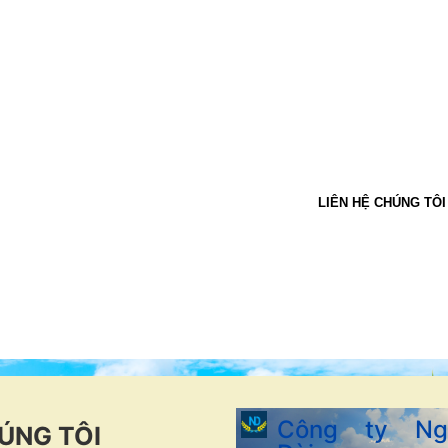
Bữa ăn g
cho một 
LIÊN HỆ CHÚNG TÔI
Công ty Ng
ÚNG TÔI