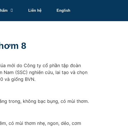
Phẩm
Liên hệ
English
Thơm 8
 lúa mới do Công ty cổ phần tập đoàn
n Nam (SSC) nghiên cứu, lai tạo và chọn
00 và giống BVN.
rắng trong, không bạc bụng, có mùi thơm.
ềm, có mùi thơm nhẹ, ngon, dẻo, cơm