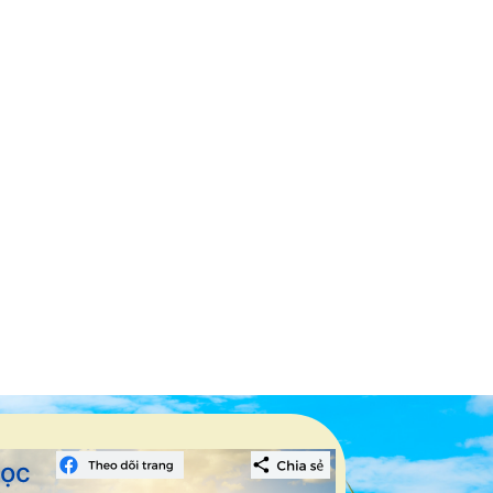
iàu dinh dưỡng
sức khỏe tốt
ọc